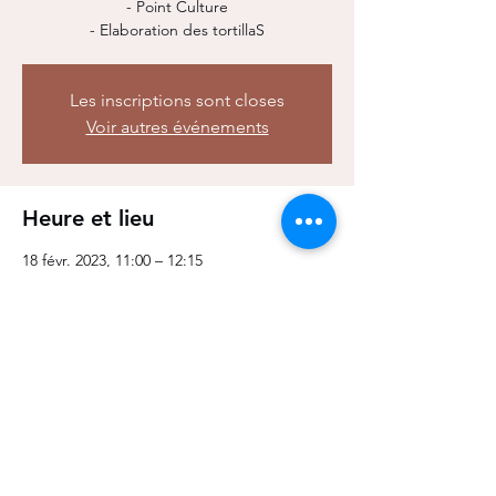
- Point Culture
- Elaboration des tortillaS
Les inscriptions sont closes
Voir autres événements
Heure et lieu
18 févr. 2023, 11:00 – 12:15
Paris, 96 Rue d'Hauteville, 75010 Paris,
France
Partager cet événement