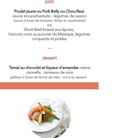
plat
:
Poulet jaune ou Pork Belly ou Chou-fleur
sauce encacahuatado ; légumes de saison
(sauce à base de tomates rôties et cacahuetes)
ou
Short Beef braisé aux épices,
haricots noirs au poivrier du Mexique, légumes
croquants et pickles
---
dessert
Tamal au chocolat et liqueur d’amandes
crème
cannelle, cerneaux de noix
(gâteau à base de farine de mäis
cuit à la vapeur)