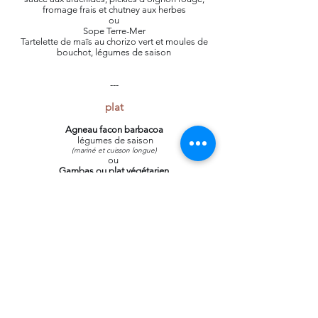
fromage frais et chutney aux herbes
ou
Sope Terre-Mer
Tartelette de maïs au chorizo vert et moules de
bouchot, légumes de saison
---
plat
Agneau facon barbacoa
légumes de saison
(mariné et cuisson longue)
ou
Gambas ou plat végétarien
sauce pipian aux graines de courge,
légumes de saison
ou
Magret de canard
sauce aux épices ; légumes de saison
---
dessert
Mousse au chocolat noir aux épices crumble de
moelleux au chocolat, crème au maïs, noix et
cacao concassé, fenouil