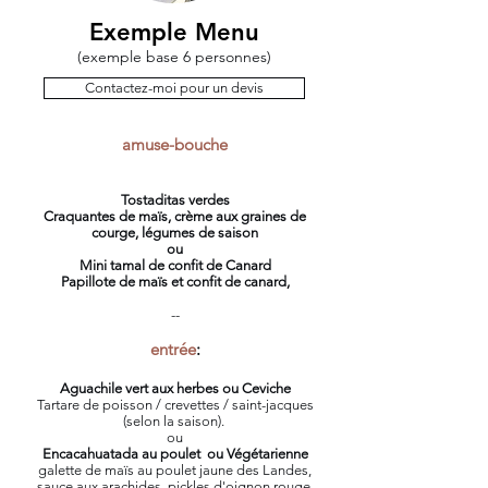
Exemple Menu
(exemple base 6 personnes)
Contactez-moi pour un devis
amuse-bouche
Tostaditas verdes
Craquantes de maïs, crème aux graines de
courge, légumes de saison
ou
Mini tamal de confit de Canard
Papillote de maïs et confit de canard,
--
entrée
:
Aguachile vert aux herbes ou Ceviche
Tartare de poisson / crevettes / saint-jacques
(selon la saison).
ou
Encacahuatada au poulet ou
Végétarienne
galette de maïs au poulet jaune des Landes,
sauce aux arachides, pickles d'oignon rouge,