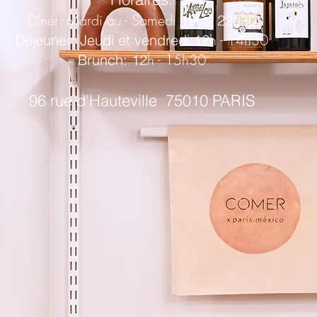
Dîner: Mardi au - Samedi
19h - 22h30
h - 14h30
Déjeuner: Jeudi et vendredi 12
h - 15h30
Brunch: 12
96 rue d'Hauteville
75010 PARIS